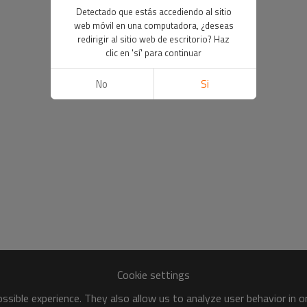
Detectado que estás accediendo al sitio
web móvil en una computadora, ¿deseas
redirigir al sitio web de escritorio? Haz
clic en 'sí' para continuar
No
Si
Cookie settings
sible experience. They also allow us to analyze user behavior in 