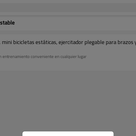
ustable
mini bicicletas estáticas, ejercitador plegable para brazos 
un entrenamiento conveniente en cualquier lugar