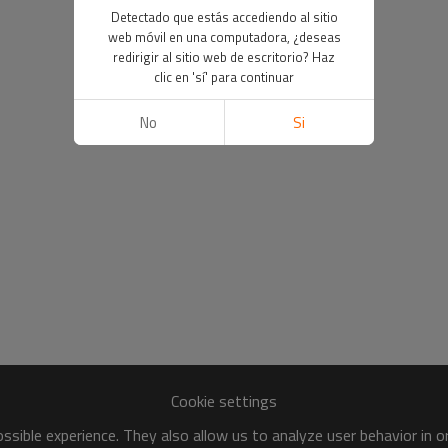
Detectado que estás accediendo al sitio
web móvil en una computadora, ¿deseas
redirigir al sitio web de escritorio? Haz
clic en 'sí' para continuar
No
Si
Cookie settings
sible experience. They also allow us to analyze user behavior in 