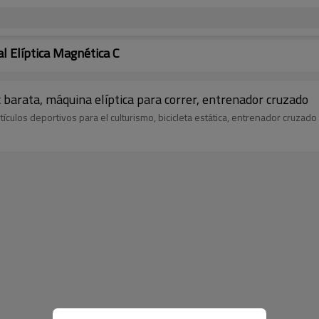
l Elíptica Magnética C
ac barata, máquina elíptica para correr, entrenador cruzado
ículos deportivos para el culturismo, bicicleta estática, entrenador cruzado