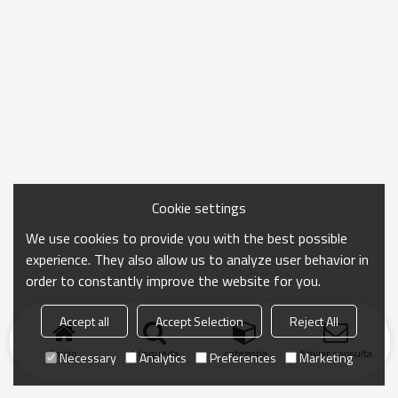
Cookie settings
We use cookies to provide you with the best possible
experience. They also allow us to analyze user behavior in
order to constantly improve the website for you.
Accept all
Accept Selection
Reject All
Inicio
búsqueda
categoría
Enviar consulta
Necessary
Analytics
Preferences
Marketing