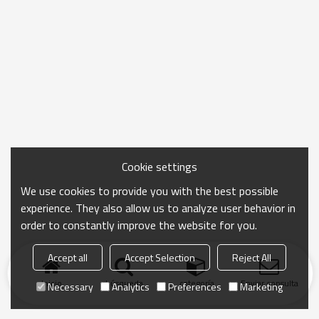
Cookie settings
We use cookies to provide you with the best possible
experience. They also allow us to analyze user behavior in
order to constantly improve the website for you.
Accept all
Accept Selection
Reject All
Inicio
búsqueda
categoría
Enviar consulta
Necessary
Analytics
Preferences
Marketing