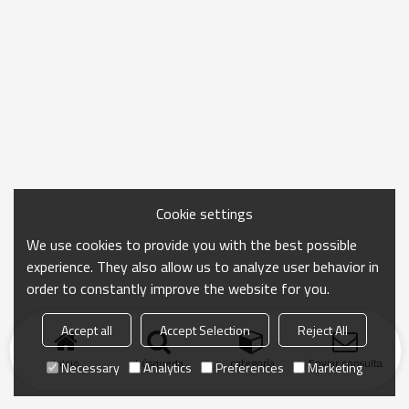
Cookie settings
We use cookies to provide you with the best possible
experience. They also allow us to analyze user behavior in
order to constantly improve the website for you.
Accept all
Accept Selection
Reject All
Inicio
búsqueda
categoría
Enviar consulta
Necessary
Analytics
Preferences
Marketing