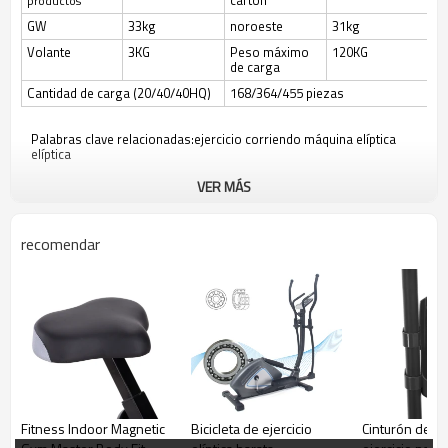
cartón
productos
GW
33kg
noroeste
31kg
Volante
3KG
Peso máximo
120KG
de carga
Cantidad de carga (20/40/40HQ)
168/364/455 piezas
Palabras clave relacionadas:ejercicio corriendo máquina elíptica
elíptica
VER MÁS
recomendar
Fitness Indoor Magnetic
Bicicleta de ejercicio
Cinturón de bi