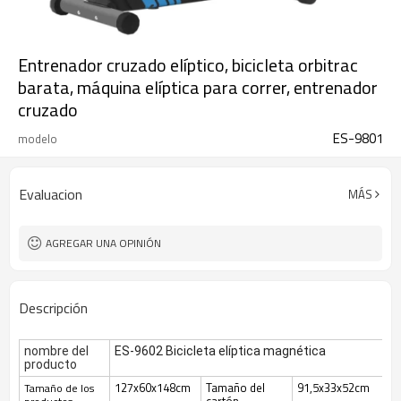
Entrenador cruzado elíptico, bicicleta orbitrac
barata, máquina elíptica para correr, entrenador
cruzado
ES-9801
modelo
Evaluacion
MÁS
AGREGAR UNA OPINIÓN
Descripción
nombre del
ES-9602 Bicicleta elíptica magnética
producto
127x60x148cm
Tamaño del
91,5x33x52cm
Tamaño de los