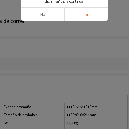
clic en 'sí' para continuar
No
Si
a de correr
Expandir tamaño
1110*515*1010mm
Tamaño de embalaje
1100x610x255mm
GW
22,2 kg