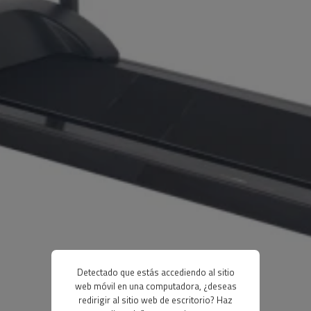
Detectado que estás accediendo al sitio
web móvil en una computadora, ¿deseas
redirigir al sitio web de escritorio? Haz