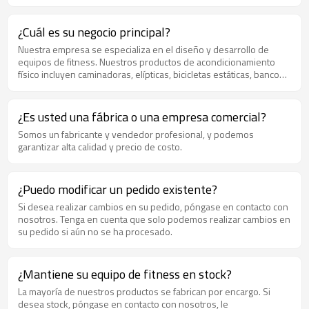
Cumplir con el estándar de seguridad para Europa y EE. UU.; ·
Tecnología especial en impresión; · Acepte la orden de garantía
comercial para proteger al comprador; · El tiempo de entrega.
¿Cuál es su negocio principal?
Nuestra empresa se especializa en el diseño y desarrollo de
equipos de fitness. Nuestros productos de acondicionamiento
físico incluyen caminadoras, elípticas, bicicletas estáticas, bancos
de pesas, gimnasios en casa, máquinas AB, steppers, bicicletas
de acondicionamiento físico, trampolines y otros equipos
deportivos de acondicionamiento físico.
¿Es usted una fábrica o una empresa comercial?
Somos un fabricante y vendedor profesional, y podemos
garantizar alta calidad y precio de costo.
¿Puedo modificar un pedido existente?
Si desea realizar cambios en su pedido, póngase en contacto con
nosotros. Tenga en cuenta que solo podemos realizar cambios en
su pedido si aún no se ha procesado.
¿Mantiene su equipo de fitness en stock?
La mayoría de nuestros productos se fabrican por encargo. Si
desea stock, póngase en contacto con nosotros, le