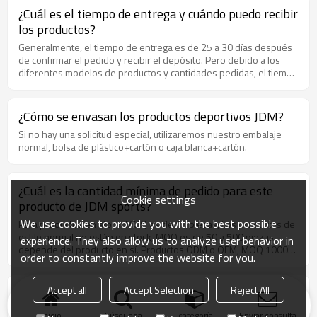
¿Cuál es el tiempo de entrega y cuándo puedo recibir
los productos?
Generalmente, el tiempo de entrega es de 25 a 30 días después
de confirmar el pedido y recibir el depósito. Pero debido a los
diferentes modelos de productos y cantidades pedidas, el tiempo
de entrega variará. Si desea saber más, póngase en contacto con
nosotros. Todo su pedido será enviado al mismo tiempo. La fecha
de envío esperada será determinada por el producto con el
¿Cómo se envasan los productos deportivos JDM?
tiempo de entrega más largo.
Si no hay una solicitud especial, utilizaremos nuestro embalaje
normal, bolsa de plástico+cartón o caja blanca+cartón.
¿Cuál es la cantidad mínima de pedido para este
Cookie settings
producto de JDM sports?
We use cookies to provide you with the best possible
Para productos en stock, MOQ es de 10 piezas; Los productos de
estilo normal no están en stock, MOQ es de 50 a 500 piezas,
experience. They also allow us to analyze user behavior in
depende del producto en sí. Productos ODM o OEM, MOQ 1000
order to constantly improve the website for you.
piezas
Accept all
Accept Selection
Reject All
¿Cuál es el puerto de embarque para los deportes
JDM?
Inicio
búsqueda
categoría
Enviar consulta