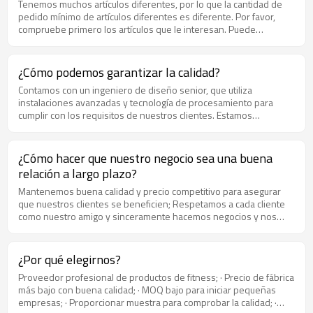
Tenemos muchos artículos diferentes, por lo que la cantidad de
pedido mínimo de artículos diferentes es diferente. Por favor,
compruebe primero los artículos que le interesan. Puede
contactarnos.
¿Cómo podemos garantizar la calidad?
Contamos con un ingeniero de diseño senior, que utiliza
instalaciones avanzadas y tecnología de procesamiento para
cumplir con los requisitos de nuestros clientes. Estamos
estrictamente para controlar la calidad de los productos, nuestro
control de calidad inspeccionará cada sección del procedimiento,
incluida la materia prima. La empresa con una excelente entrega a
¿Cómo hacer que nuestro negocio sea una buena
tiempo, un atento servicio al cliente. Procedimientos/pruebas
relación a largo plazo?
Detalles 1. Inspección de materias primas y piezas. 2. QC en cada
procedimiento de producción 3. Inspección de semiproductos 4.
Mantenemos buena calidad y precio competitivo para asegurar
Inspección de producto terminado 5. Inspección de embalaje 6.
que nuestros clientes se beneficien; Respetamos a cada cliente
Prueba de productos al azar antes de la entrega.
como nuestro amigo y sinceramente hacemos negocios y nos
hacemos amigos de ellos, sin importar de dónde vengan.
¿Por qué elegirnos?
Proveedor profesional de productos de fitness; · Precio de fábrica
más bajo con buena calidad; · MOQ bajo para iniciar pequeñas
empresas; · Proporcionar muestra para comprobar la calidad; ·