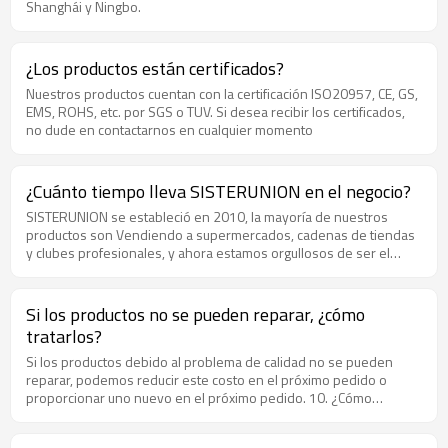
Shanghái y Ningbo.
¿Los productos están certificados?
Nuestros productos cuentan con la certificación ISO20957, CE, GS,
EMS, ROHS, etc. por SGS o TUV. Si desea recibir los certificados,
no dude en contactarnos en cualquier momento
¿Cuánto tiempo lleva SISTERUNION en el negocio?
SISTERUNION se estableció en 2010, la mayoría de nuestros
productos son Vendiendo a supermercados, cadenas de tiendas
y clubes profesionales, y ahora estamos orgullosos de ser el
proveedor inquebrantable de algunas marcas y empresas
conocidas.
Si los productos no se pueden reparar, ¿cómo
tratarlos?
Si los productos debido al problema de calidad no se pueden
reparar, podemos reducir este costo en el próximo pedido o
proporcionar uno nuevo en el próximo pedido. 10. ¿Cómo
controla la cantidad? ¿Podemos organizar una inspección de
terceros durante la producción o antes de la carga? Tenemos un