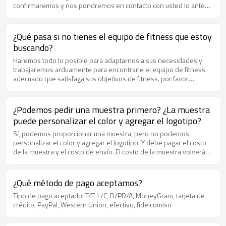
confirmaremos y nos pondremos en contacto con usted lo antes
posible.
¿Qué pasa si no tienes el equipo de fitness que estoy
buscando?
Haremos todo lo posible para adaptarnos a sus necesidades y
trabajaremos arduamente para encontrarle el equipo de fitness
adecuado que satisfaga sus objetivos de fitness. por favor
contáctenos y haremos todo lo posible para ayudarlo.
¿Podemos pedir una muestra primero? ¿La muestra
puede personalizar el color y agregar el logotipo?
Sí, podemos proporcionar una muestra, pero no podemos
personalizar el color y agregar el logotipo. Y debe pagar el costo
de la muestra y el costo de envío. El costo de la muestra volverá
después de que realice el pedido y la cantidad del pedido llegue a
nuestra cantidad mínima de pedido (la cantidad mínima de pedido
de diferentes artículos es diferente, los pls me muestran el
¿Qué método de pago aceptamos?
modelo que no necesita).
Tipo de pago aceptado: T/T, L/C, D/PD/A, MoneyGram, tarjeta de
crédito, PayPal, Western Union, efectivo, fideicomiso