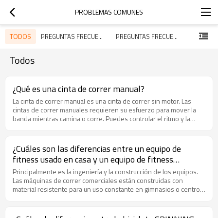
PROBLEMAS COMUNES
TODOS
PREGUNTAS FRECUENTES DE LA EMPRESA
PREGUNTAS FRECUENTES SOBRE PRODUCTOS
Todos
¿Qué es una cinta de correr manual?
La cinta de correr manual es una cinta de correr sin motor. Las
cintas de correr manuales requieren su esfuerzo para mover la
banda mientras camina o corre. Puedes controlar el ritmo y la
velocidad. No se requiere electricidad
¿Cuáles son las diferencias entre un equipo de
fitness usado en casa y un equipo de fitness
comercia
Principalmente es la ingeniería y la construcción de los equipos.
Las máquinas de correr comerciales están construidas con
material resistente para un uso constante en gimnasios o centros
deportivos, mientras que los equipos de fitness de uso
doméstico son solo para uso diario.