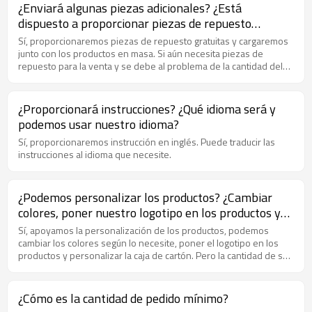
inspector propio para inspeccionar las mercancías. Y podemos
¿Enviará algunas piezas adicionales? ¿Está
aceptar organizar una inspección de terceros durante la
dispuesto a proporcionar piezas de repuesto
producción o antes de la carga.
gratuitas si
Sí, proporcionaremos piezas de repuesto gratuitas y cargaremos
junto con los productos en masa. Si aún necesita piezas de
repuesto para la venta y se debe al problema de la cantidad del
artículo en sí, le proporcionaremos piezas de repuesto gratuitas.
¿Proporcionará instrucciones? ¿Qué idioma será y
podemos usar nuestro idioma?
Sí, proporcionaremos instrucción en inglés. Puede traducir las
instrucciones al idioma que necesite.
¿Podemos personalizar los productos? ¿Cambiar
colores, poner nuestro logotipo en los productos y
per
Sí, apoyamos la personalización de los productos, podemos
cambiar los colores según lo necesite, poner el logotipo en los
productos y personalizar la caja de cartón. Pero la cantidad de su
pedido debe llegar a nuestro MOQ.
¿Cómo es la cantidad de pedido mínimo?