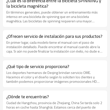
¿Cuál es la diferencia entre la bicicleta SPINNING y
la bicicleta magnética?
En términos generales, puede obtener un entrenamiento más
intenso en una bicicleta de spinning que en una bicicleta
magnética. Las bicicletas de spinning requieren una mayor
activación muscular, incluida la parte superior del cuerpo y el
núcleo, mientras que el entrenamiento en una bicicleta magnética
está realmente aislado de las piernas.
¿Ofrecen servicio de instalación para sus productos?
En primer lugar, cada modelo tiene el manual con el paso de
instalación detallado. Puede encontrar el manual cuando abre la
caja. Si aún no puede finalizar la instalación con éxito, no dude en
contactarnos. Estamos encantados de proporcionar el vídeo de
instalación.
¿Qué tipo de servicio proporciona?
Los deportes hermanos de Deqing brindan servicio OME.
Hacemos el color y el diseño según lo soliciten los clientes y
también podemos proporcionar imágenes promocionales HD
para ayudar a los clientes a vender directamente en el sitio web.
¿Dónde te encuentras?
Ciudad de Hangzhou, provincia de Zhejiang, China Se tarda solo 2
horas en coche hasta Shanghái. Estamos cerca del puerto de